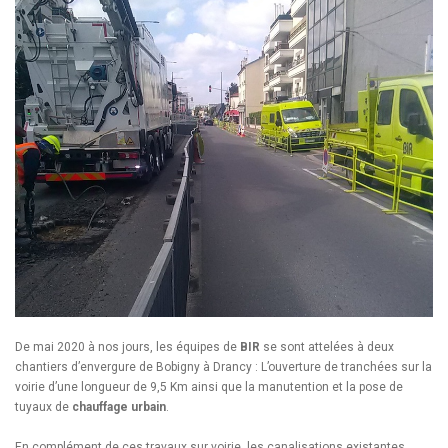
De mai 2020 à nos jours, les équipes de
BIR
se sont attelées à deux
chantiers d’envergure de Bobigny à Drancy : L’ouverture de tranchées sur la
voirie d’une longueur de 9,5 Km ainsi que la manutention et la pose de
tuyaux de
chauffage urbain
.
En complément de ces travaux sur voirie, les canalisations existantes