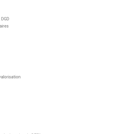
t DGD
aires
alorisation