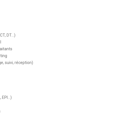
ICT, DT…)
l
aitants
rting
, suivi, réception)
, EPI…)
s